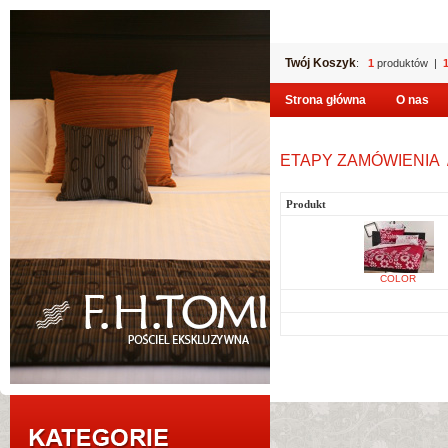
Twój Koszyk
:
1
produktów |
Strona główna
O nas
ETAPY ZAMÓWIENIA
Produkt
COLOR