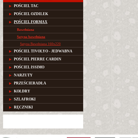
POŚCIEL TAC
POŚCIEL OZDILEK
POŚCIEL FORMAX
Bawełniana
Satyna bawełniana
Satyna Bawełniana 160x220
POŚCIEL TIVOLYO - JEDWABNA
POŚCIEL PIERRE CARDIN
POŚCIEL ISSIMO
NARZUTY
PRZEŚCIERADŁA
KOŁDRY
SZLAFROKI
RĘCZNIKI